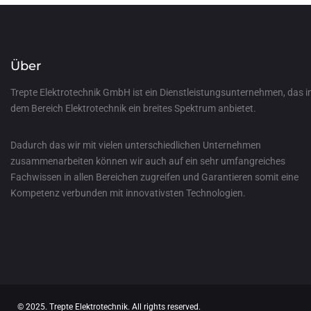
Über
Trepte Elektrotechnik GmbH ist ein Dienstleistungsunternehmen, das i
dem Bereich Elektrotechnik ein breites Spektrum anbietet.
Dadurch das wir mit vielen unterschiedlichen Unternehmen
zusammenarbeiten können wir auch auf ein sehr umfangreiches
Fachwissen in allen Bereichen zugreifen und Garantieren somit eine
Kompetenz verbunden mit innovativsten Technologien.
© 2025. Trepte Elektrotechnik. All rights reserved.