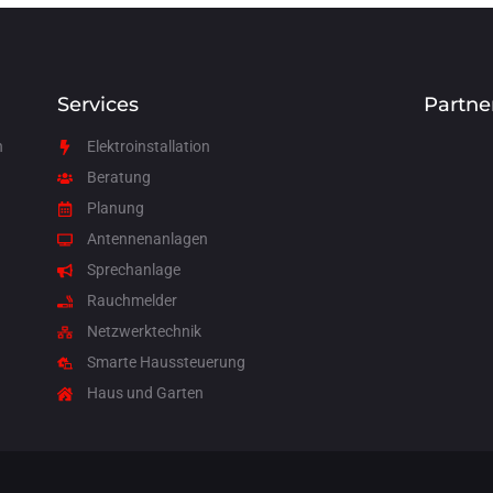
Services
Partne
n
Elektroinstallation
Beratung
Planung
Antennenanlagen
Sprechanlage
Rauchmelder
Netzwerktechnik
Smarte Haussteuerung
Haus und Garten