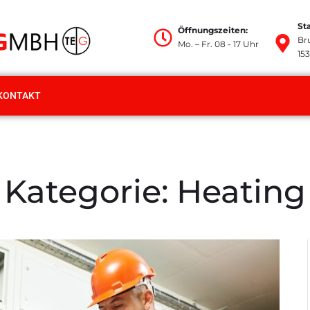
St
Öffnungszeiten:
Br
Mo. – Fr. 08 - 17 Uhr
15
KONTAKT
Kategorie:
Heating