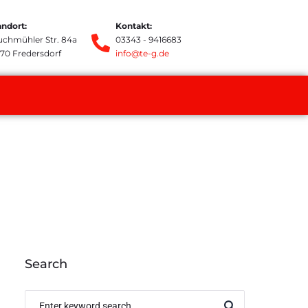
andort:
Kontakt:
uchmühler Str. 84a
03343 - 9416683
370 Fredersdorf
info@te-g.de
Search