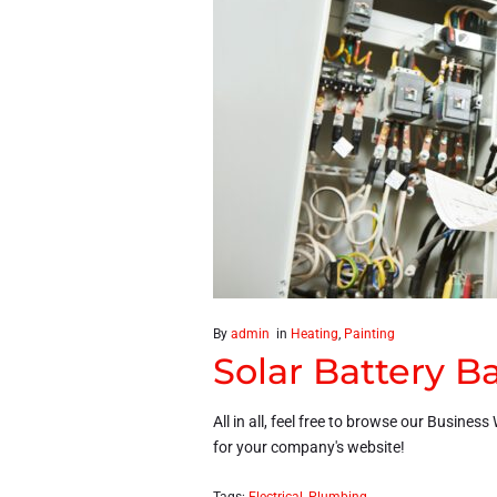
By
admin
in
Heating
,
Painting
Solar Battery B
All in all, feel free to browse our Busine
for your company's website!